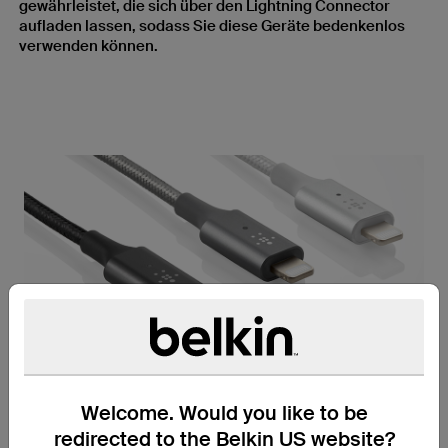
gewährleistet, die sich über den Lightning Connector
aufladen lassen, sodass Sie diese Geräte bedenkenlos
verwenden können.
Aluminium, das auch in der
Welcome. Would you like to be
Luftfahrt verwendet wird
redirected to the Belkin US website?