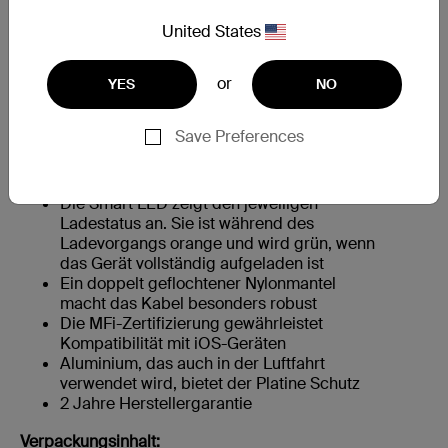
Die auf Langlebigkeit ausgelegte Außenhülle der
United States
Stecker ist aus Aluminium, das auch in der Luftfahrt
verwendetet wird, und bietet der Platine unterwegs und
bei starker Beanspruchung Schutz.
or
YES
NO
Save Preferences
Überblick
Die Smart LED zeigt den jeweiligen
Ladestatus an. Sie ist während des
Ladevorgangs orange und wird grün, wenn
das Gerät vollständig aufgeladen ist
Ein doppelt geflochtener Nylonmantel
macht das Kabel besonders robust
Die MFi-Zertifizierung gewährleistet
Kompatibilität mit iOS-Geräten
Aluminium, das auch in der Luftfahrt
verwendet wird, bietet der Platine Schutz
2 Jahre Herstellergarantie
Verpackungsinhalt: