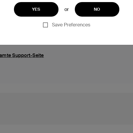
or
YES
NO
Support
Save Preferences
amte Support-Seite