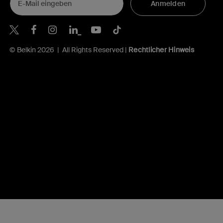
Anmelden
Belkin Twitter
Belkin Facebook
Belkin Instagram
Belkin LinkedIn
Belkin Youtube
Belkin TikTok
© Belkin 2026 | All Rights Reserved |
Rechtlicher Hinweis