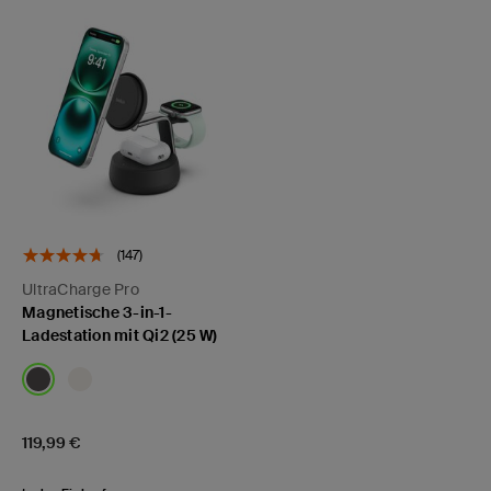
(147)
UltraCharge Pro
Magnetische 3-in-1-
Ladestation mit Qi2 (25 W)
Price:
119,99 €