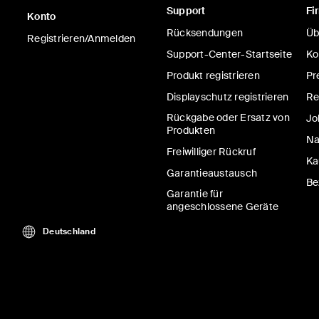
Support
Fi
BoostCharge
Konto
Rücksendungen
Üb
Powerbank 10K
Registrieren/Anmelden
Kabel
Support-Center-Startseite
Ko
Produkt registrieren
Pr
Displayschutz registrieren
Re
Rückgabe oder Ersatz von
Jo
Price:
29,99 €
-
44,9
Produkten
Na
Freiwilliger Rückruf
In den Einkaufswag
Ka
Garantieaustausch
Be
Garantie für
angeschlossene Geräte
Deutschland