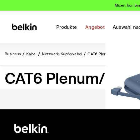
Mixen, kombini
Das kauf
Produkte
Angebot
Auswahl na
Business
Kabel
Netzwerk-Kupferkabel
CAT6 Plenum/Riser
CAT6 Plenum/Rise
(283