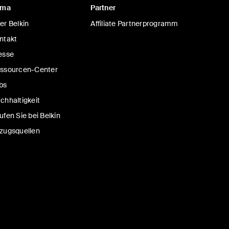
rma
Partner
BoostCharge Pro
Beliebt
er Belkin
Affiliate Partnerprogramm
/20K mit integriertem
3-Port-Laptop-Powerbank 2
ntakt
esse
ssourcen-Center
bs
9 €
Price:
89,99 €
chhaltigkeit
en
In den Einkaufswagen
ufen Sie bei Belkin
zugsquellen