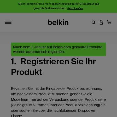
Mixen, kombinieren & mehr sparen! Jetzt bis zu 18 % Rabatt auf das
gesamte Sortiment sichern.
Jetzt kaufen
.
Stichwort oder
AN IHRE
Einka
Navigieren
Nach dem 1. Januar auf Belkin.com gekaufte Produkte
werden automatisch registriert.
1.
Registrieren Sie Ihr
Produkt
Beginnen Sie mit der Eingabe der Produktbezeichnung,
um nach einem Produkt zu suchen, geben Sie die
Modellnummer auf der Verpackung oder der Produktseite
(kleine graue Nummer unter der Produktbezeichnung) ein
oder suchen Sie über die nachfolgenden Dropdown-
Listen: