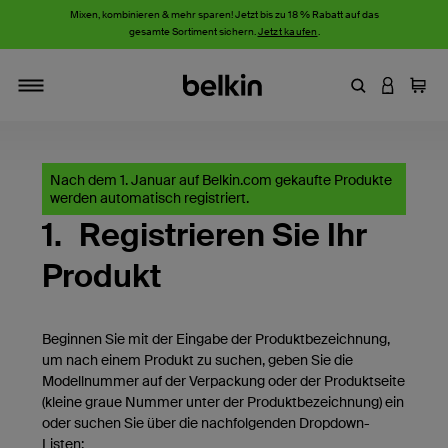
Mixen, kombinieren & mehr sparen! Jetzt bis zu 18 % Rabatt auf das
gesamte Sortiment sichern.
Jetzt kaufen
.
Stichwort oder
AN IHRE
Einka
Navigieren
Nach dem 1. Januar auf Belkin.com gekaufte Produkte
werden automatisch registriert.
1.
Registrieren Sie Ihr
Produkt
Beginnen Sie mit der Eingabe der Produktbezeichnung,
um nach einem Produkt zu suchen, geben Sie die
Modellnummer auf der Verpackung oder der Produktseite
(kleine graue Nummer unter der Produktbezeichnung) ein
oder suchen Sie über die nachfolgenden Dropdown-
Listen: