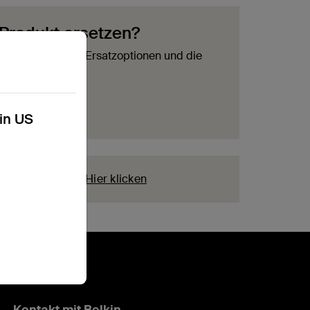
 Produkt ersetzen?
r die verfügbaren Ersatzoptionen und die
Produkt.
 starten
kin US
er Registrierung?
Hier klicken