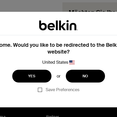
Möchten Sie Ihr
Informieren Sie sich übe
nächsten Schritte für Ihr 
Ersatzvorgang
me. Would you like to be redirected to the Bel
website?
United States
Brauchen Sie Hilfe bei d
or
YES
NO
Save Preferences
rma
Partner