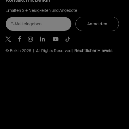
Kontakt mit Belkin
Erhalten Sie Neuigkeiten und Angebote
Anmelden
Belkin Twitter
Belkin Facebook
Belkin Instagram
Belkin LinkedIn
Belkin Youtube
Belkin TikTok
© Belkin 2026 | All Rights Reserved |
Rechtlicher Hinweis