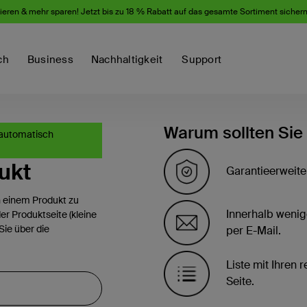
eren & mehr sparen! Jetzt bis zu 18 % Rabatt auf das gesamte Sortiment sicher
ch
Business
Nachhaltigkeit
Support
Warum sollten Sie 
 automatisch
ukt
Garantieerweit
 einem Produkt zu
Innerhalb wenig
r Produktseite (kleine
ie über die
per E-Mail.
Liste mit Ihren 
Seite.