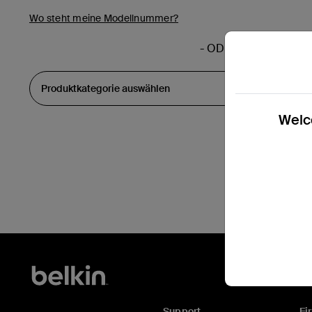
Wo steht meine Modellnummer?
- ODER -
Welco
Support
Fi