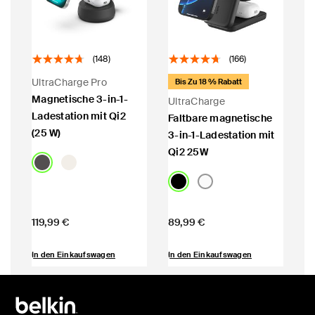
(148)
(166)
UltraCharge Pro
Bis Zu 18 % Rabatt
Magnetische 3-in-1-
UltraCharge
Ladestation mit Qi2
Faltbare magnetische
(25 W)
3-in-1-Ladestation mit
Qi2 25W
Price:
Price:
119,99 €
89,99 €
In den Einkaufswagen
In den Einkaufswagen