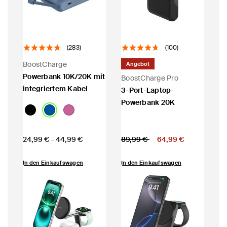
(283)
(100)
BoostCharge
Angebot
Powerbank 10K/20K mit
BoostCharge Pro
integriertem Kabel
3-Port-Laptop-
Powerbank 20K
Price:
Price:
Preis reduziert von
auf
24,99 €
-
44,99 €
89,99 €
64,99 €
In den Einkaufswagen
In den Einkaufswagen