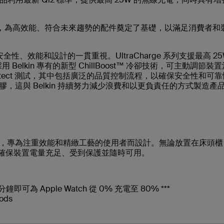
，為高效能、符合未來趨勢的配件奠定了基礎，以滿足消費者和
 對安全性、效能和設計的一貫重視。UltraCharge 系列支援最高 25
Belkin 專有的新型 ChillBoost™ 冷卻技術，可主動調節裝
tProtect 測試，其中包括廣泛的品質控制流程，以確保安全性和可
% 無塑膠，這與 Belkin 持續努力減少浪費和以更負責任的方式製造產
快、最先進的產品，專為注重效能和精緻工藝的使用者而設計。無論放置在床頭
感，同時確保裝置電量充足、受到保護並隨時可用。
鐘即可為 Apple Watch 從 0% 充電至 80% ***
ods