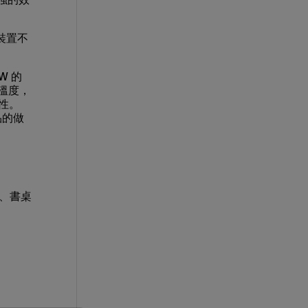
裝置不
W 的
置溫度，
靠性。
品的做
櫃、書桌