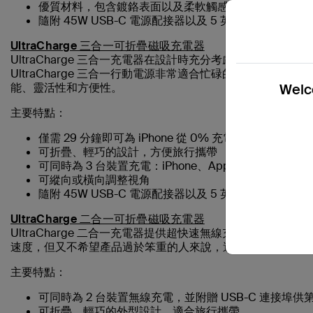
優質材料，包含鍍鉻表面以及柔軟觸感的矽膠底座。
隨附 45W USB-C 電源配接器以及 5 英尺/1.5 公尺 USB
UltraCharge 三合一可折疊磁吸充電器
UltraCharge 三合一充電器在設計時充分考慮了方便
UltraCharge 三合一行動電源非常適合忙碌的專業人
Welco
能、靈活性和方便性。
主要特點：
僅需 29 分鐘即可為 iPhone 從 0% 充電至 50%****
可折疊、輕巧的設計，方便旅行攜帶
可同時為 3 台裝置充電：iPhone、Apple Watch 和 AirP
可縱向或橫向調整視角
隨附 45W USB-C 電源配接器以及 5 英尺/1.5 公尺 USB
UltraCharge 二合一可折疊磁吸充電器
UltraCharge 二合一充電器提供超快速無線充電，另附贈
速度，但又不希望產品過於笨重的人來說，這是完美選擇。從
主要特點：
可同時為 2 台裝置無線充電，並附贈 USB-C 連接埠供第
可折疊、輕巧的外型設計，適合旅行攜帶