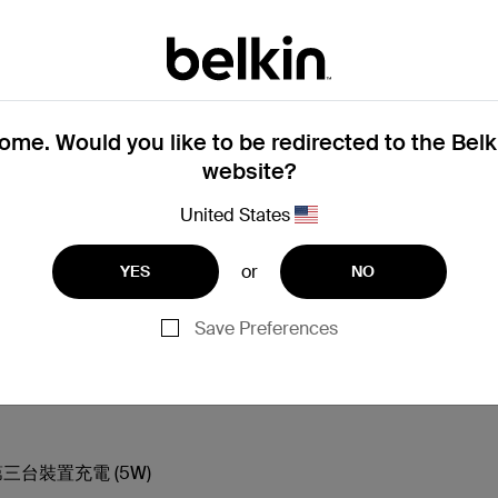
-C 轉 USB-C 充電線
性，具有可折疊的輕巧外形，非常適合旅行攜帶，可同時為最多三台裝
士、經常旅行的人士，以及注重設計、依賴精簡日常技術設定的使用者
me. Would you like to be redirected to the Bel
website?
United States
ods
or
YES
NO
-C 轉 USB-C 充電線
Save Preferences
 USB-C 連接埠，可選擇為第三台裝置（如智慧手錶）充電。對於想
家庭設定到隨身攜帶的包包，這款充電器專為行動生活而打造。
三台裝置充電 (5W)