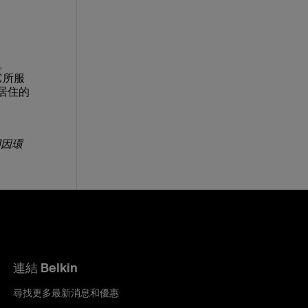
。
它所服
所居住的
間因環
連結 Belkin
尋找更多最新消息和優惠