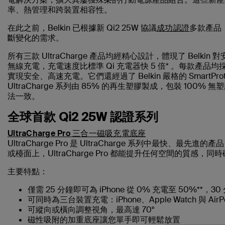
率、熱管理和跨裝置相容性。
在此之前，Belkin 已根據新 Qi2 25W 協議
成功認證
多款產品
斷變化的需求。
所有三款 UltraCharge 產品均經精心設計，體現了 Belkin
無線充電，充電速度比標準 Qi 充電器快 5 倍* 。每款產品均採用 
實現安全、高速充電。它們還經過了 Belkin 嚴格的 Smar
UltraCharge 系列由 85% 的再生塑膠製成，包裝 100
法一致。
全球首款 Qi2 25W 認證系列
UltraCharge Pro 三合一磁吸充電底座
UltraCharge Pro 是 UltraCharge 系列中最
或檯面上，UltraCharge Pro 都能提升任何空間的質
主要特點：
僅需 25 分鐘即可為 iPhone 從 0% 充電至 50%**，30 分
可同時為三台裝置充電：iPhone、Apple Watch 與 AirP
可縱向或橫向調整視角，最高達 70°
磁性吸附的加重底座讓您單手即可輕鬆放置