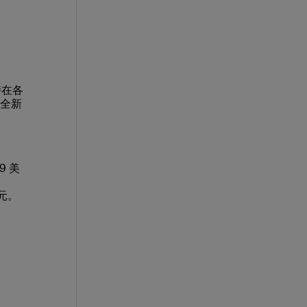
時在各
 全新
9 美
美元。