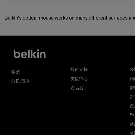
Belkin's optical mouse works on many different surfaces and
技術支持
公
帳號
支援中心
關於
註冊/登入
產品召回
聯
新
產
Bl
就
永