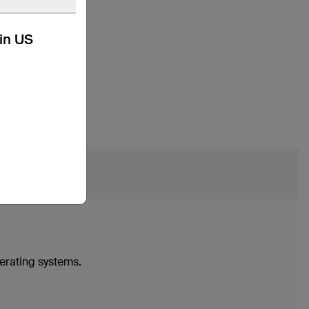
kin US
支援
erating systems.