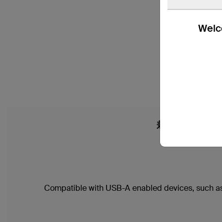
Welco
兼容性
Compatible with USB-A enabled devices, such a