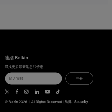
連結 Belkin
尋找更多最新消息和優惠
註冊
Belkin Twitter
Belkin Hong Kong Facebook
Belkin Instagram
Belkin Hong Kong Lin
Belkin Youtube
Belkin TikTok
© Belkin 2026 | All Rights Reserved |
法律
|
Security