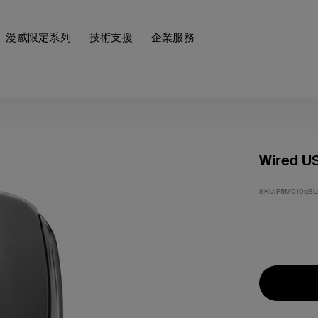
漫威限定系列
技術支援
企業服務
Wired U
SKU:
F5M010qBL