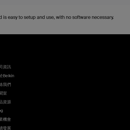
 is easy to setup and use, with no software necessary.
司資訊
Belkin
絡我們
聞室
品資源
og
業機會
續發展