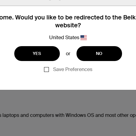
me. Would you like to be redirected to the Bel
website?
United States
or
YES
NO
Save Preferences
s laptops and computers with Windows OS and most other op