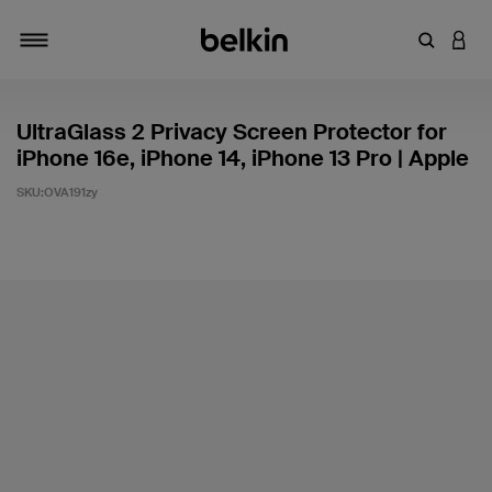
輸入關鍵
登入
切換瀏覽方式
UltraGlass 2 Privacy Screen Protector for
iPhone 16e, iPhone 14, iPhone 13 Pro | Apple
SKU:
OVA191zy
4.9 客戶評分（滿分為 5 分）