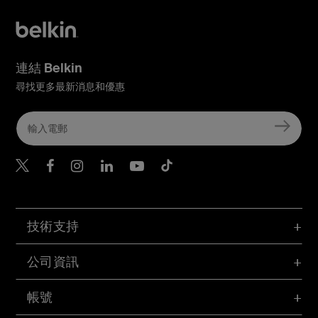
連結 Belkin
尋找更多最新消息和優惠
Belkin Twitter
Belkin Hong Kong Faceboo
Belkin Instagram
Belkin Hong Kong Lin
Belkin Youtube
Belkin TikTok
技術支持
公司資訊
帳號