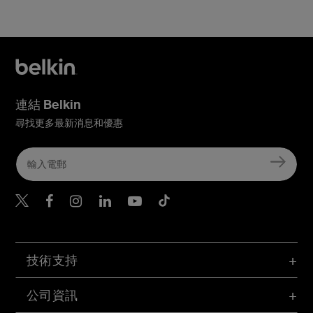
連結 Belkin
尋找更多最新消息和優惠
Belkin Twitter
Belkin Hong Kong Faceboo
Belkin Instagram
Belkin Hong Kong Lin
Belkin Youtube
Belkin TikTok
技術支持
公司資訊