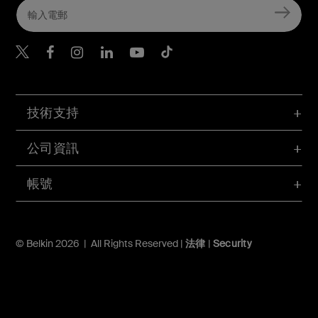
Belkin Twitter
Belkin Hong Kong Faceboo
Belkin Instagram
Belkin Hong Kong Lin
Belkin Youtube
Belkin TikTok
技術支持
公司資訊
帳號
© Belkin 2026 | All Rights Reserved |
法律
|
Security