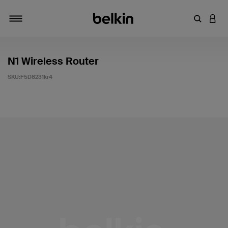
輸入關鍵
登入
切換瀏覽方式
N1 Wireless Router
SKU:
F5D8231kr4
4.1 客戶評分（滿分為 5 分）