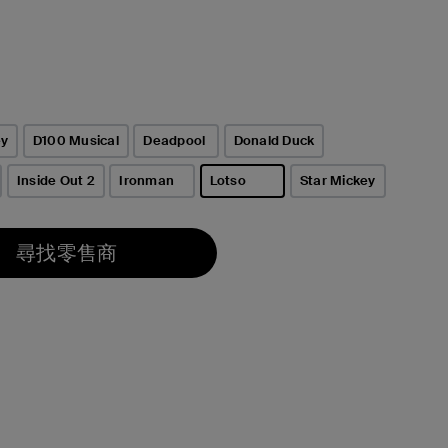
ey
D100 Musical
Deadpool
Donald Duck
Inside Out 2
Ironman
Lotso
Star Mickey
已選取
尋找零售商