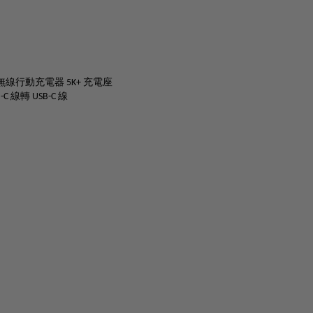
：
 磁力無線行動充電器 5K+ 充電座
B-C 線轉 USB-C 線