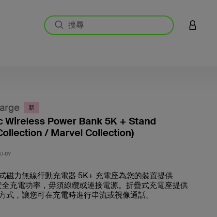
登入您的
arge
新
 Wireless Power Bank 5K + Stand
ollection / Marvel Collection)
5 客戶
U-DY
式磁力無線行動充電器 5K+ 充電座為您的裝置提供
無線安全充電功率，毋須線纜或連接電源。折疊式充電座提供
方式，讓您可在充電時進行串流或視像通話。