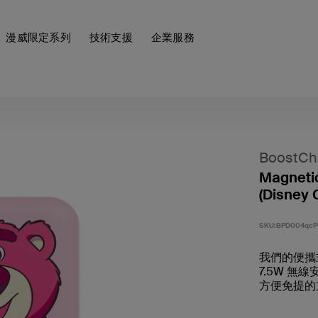
漫威限定系列
技術支援
企業服務
BoostCh
Magnetic
(Disney C
SKU:
BPD004qcP
我們的便攜
7.5W 
方便免提的