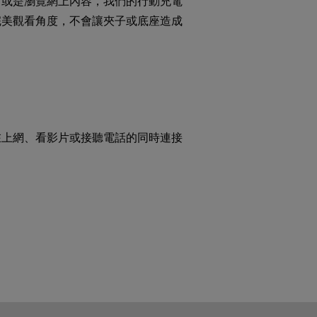
片或是瀏覽網上內容，我們的行動充電
完美觀看角度，不會讓夾子或底座造成
用
在上網、看影片或接聽電話的同時連接