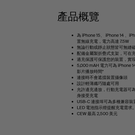
產品概覽
為 iPhone 15、 iPhone 14 、iP
置無線充電，電力高達 7.5W
無論行動或靜止狀態皆可無縫
配備金屬製折疊式支架，可在
過充保護可保護您的裝置，實
5,000 mAH 電力可為 iPhon
影片播放時間*
連接時不會遮擋裝置攝像頭
設計輕薄纖巧隨處可用
允許邊充邊放，行動充電器可
身接受充電
USB-C 連接埠可為多種兼容裝
LED 電池指示燈提醒充電需求
CEW 最高 2,500 美元