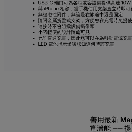
USB-C 端口可為各種兼容設備提供高達 10
與 iPhone 相容，當手機使用支架直立時即
無縫磁性附件，無論是在旅途中還是固定
隨附金屬折疊式支架，方便您在充電時免提
連接時不會阻擋設備攝像頭
小巧輕便的設計隨處可見
允許直通充電，因此您可以在為移動電源充
LED 電池指示燈讓您知道何時該充電
善用最新 Ma
電潛能 —— 提