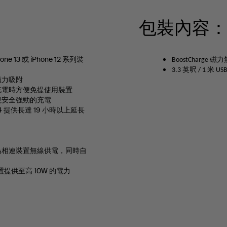
包裝內容
hone 13 或 iPhone 12 系列裝
BoostCharge
3.3 英呎 / 1 米 US
磁力吸附
充電時方便免提使用裝置
現安全強勁的充電
e 14 提供長達 19 小時以上延長
為相連裝置無線供電，同時自
置提供至高 10W 的電力
。