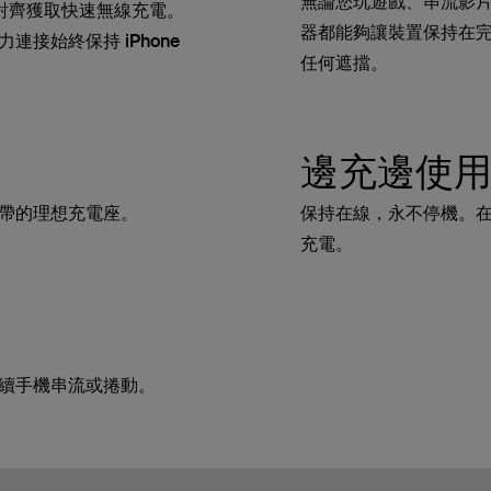
無論您玩遊戲、串流影
無縫對齊獲取快速無線充電。
器都能夠讓裝置保持在
接始終保持 iPhone
任何遮擋。
邊充邊使
帶的理想充電座。
保持在線，永不停機。
充電。
續手機串流或捲動。