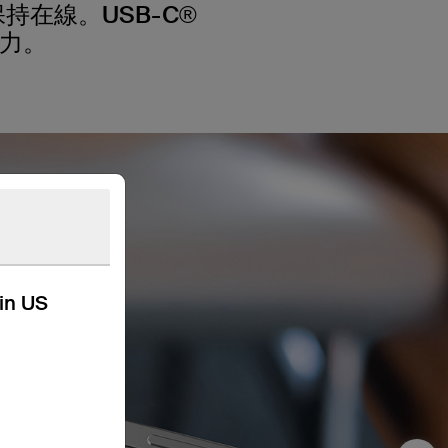
在線。USB-C®
電力。
kin US