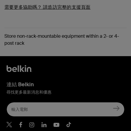
需要更多協助嗎？
請造訪完整的支援頁面
Store non-rack-mountable equipment within a 2- or 4-
post rack
連結 Belkin
尋找更多最新消息和優惠
Belkin Twitter
Belkin Hong Kong Faceboo
Belkin Instagram
Belkin Hong Kong Lin
Belkin Youtube
Belkin TikTok