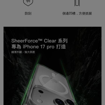
防刮
側邊凹槽，方便抓握