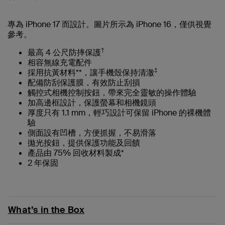
專為 iPhone 17 而設計。圖片所示為 iPhone 16，僅供視覺
參考。
†
最高 4 公尺防摔保護
相容無線充電配件
‡
採用抗黃材料**，讓手機殼保持清澈
配備防刮保護膜，有效防止刮損
觸控式相機控制按鈕，帶來完全靈敏的操作體驗
加高邊框設計，保護螢幕和相機鏡頭
厚度只有 1.1 mm，輕巧設計可保留 iPhone 的裸機體
驗
側面設有凹槽，方便抓握，不易滑落
拋光按鈕，提供保護功能及回饋
產品由 75% 回收材料製成*
2 年保固
What’s in the Box