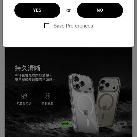
or
YES
NO
Save Preferences