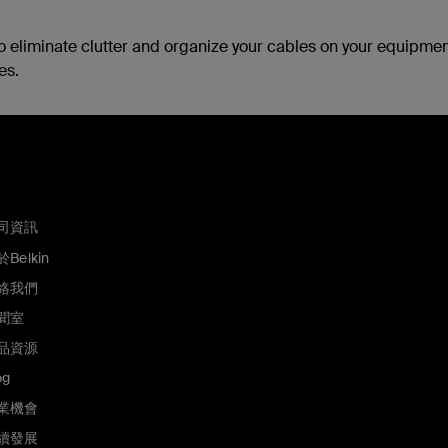
o eliminate clutter and organize your cables on your equipme
es.
司資訊
Belkin
絡我們
聞室
品資源
og
業機會
續發展