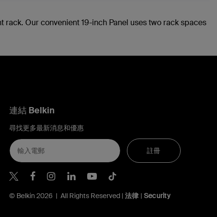
nt rack. Our convenient 19-inch Panel uses two rack spaces
連結 Belkin
尋找更多最新消息和優惠
註冊
Belkin Twitter
Belkin Hong Kong Facebook
Belkin Instagram
Belkin Hong Kong Lin
Belkin Youtube
Belkin TikTok
© Belkin 2026 | All Rights Reserved |
法律
|
Security