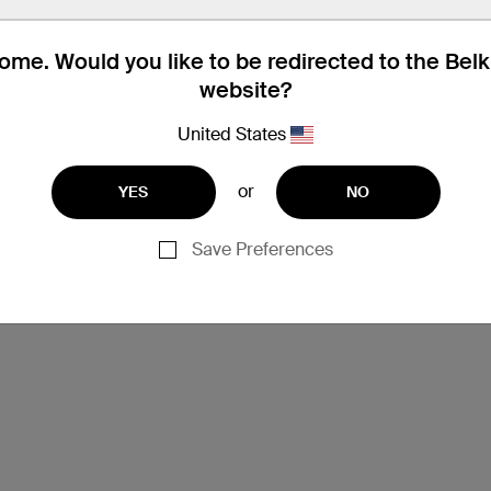
me. Would you like to be redirected to the Bel
website?
United States
or
YES
NO
Save Preferences
支援