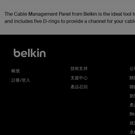
The Cable Management Panel from Belkin is the ideal tool t
and includes five D-rings to provide a channel for your cabl
技術支持
公
帳號
支援中心
關於
註冊/登入
產品召回
聯
新
產
Bl
就
永