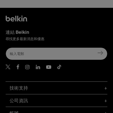
連結 Belkin
尋找更多最新消息和優惠
Belkin Twitter
Belkin Hong Kong Faceboo
Belkin Instagram
Belkin Hong Kong Lin
Belkin Youtube
Belkin TikTok
技術支持
公司資訊