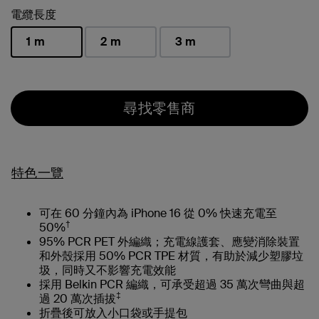
電纜長度
1 m
2 m
3 m
已選取
尋找零售商
特色一覽
可在 60 分鐘內為 iPhone 16 從 0% 快速充電至
†
50%
95% PCR PET 外編織；充電線護套、應變消除裝置
和外殼採用 50% PCR TPE 材質，有助於減少塑膠垃
圾，同時又不影響充電效能
採用 Belkin PCR 編織，可承受超過 35 萬次彎曲與超
‡
過 20 萬次插拔
折疊後可放入小口袋或手提包