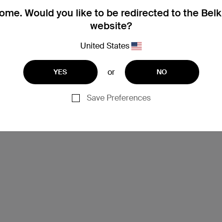
me. Would you like to be redirected to the Bel
website?
United States
or
YES
NO
Save Preferences
支援