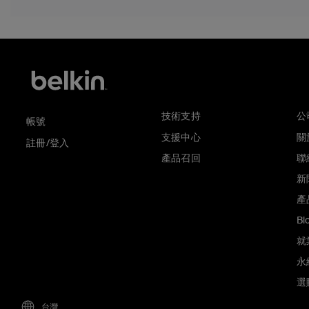
技術支持
公
帳號
支援中心
關於
註冊/登入
產品召回
聯
新
產
Bl
就
永
選
台灣