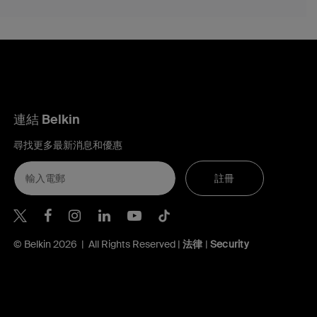
連結 Belkin
尋找更多最新消息和優惠
註冊
Belkin Twitter
Belkin Hong Kong Facebook
Belkin Instagram
Belkin Hong Kong Lin
Belkin Youtube
Belkin TikTok
© Belkin 2026 | All Rights Reserved |
法律
|
Security