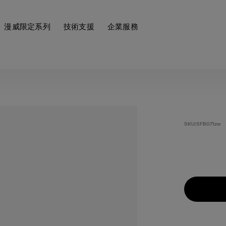
漫威限定系列
技術支援
企業服務
SKU:
SFB071zw