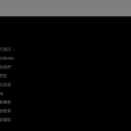
司資訊
Belkin
絡我們
聞室
品資源
og
業機會
續發展
購據點