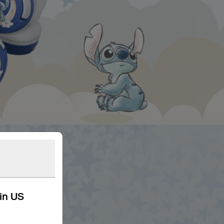
kin US