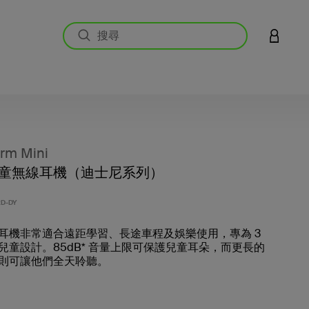
登入您的
rm Mini
童無線耳機（迪士尼系列）
4.9 
D-DY
耳機非常適合遠距學習、長途車程及娛樂使用，專為 3
兒童設計。85dB* 音量上限可保護兒童耳朵，而更長的
則可讓他們全天聆聽。