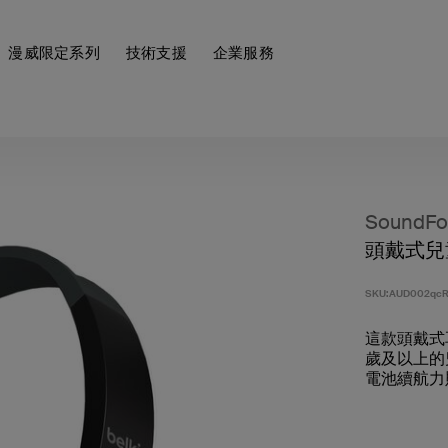
漫威限定系列
技術支援
企業服務
SoundFo
頭戴式兒
SKU:
AUD002qcR
這款頭戴式
歲及以上的
電池續航力