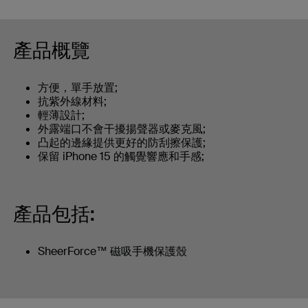
產品概覽
方便，單手放置;
抗紫外線材料;
輕薄設計;
外露端口不會干擾揚聲器或麥克風;
凸起的邊緣提供更好的防刮擦保護;
保留 iPhone 15 的觸覺響應和手感;
產品包括:
SheerForce™ 磁吸手機保護殼