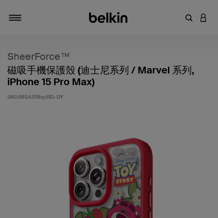
輸入關鍵
登入
切換瀏覽方式
SheerForce™
磁吸手機保護殼 (迪士尼系列 / Marvel 系列,
iPhone 15 Pro Max)
SKU:
MSA018qcRD-DY
3.3 客戶評分（滿分為 5 分）