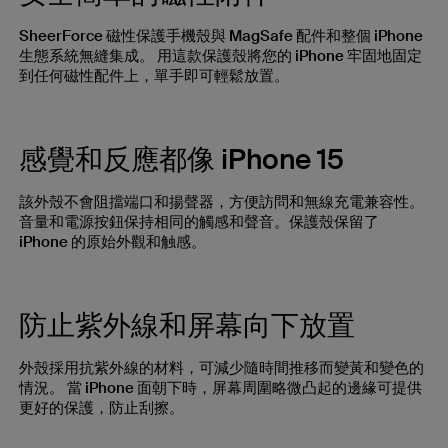
SheerForce 磁性保護手機殼與 MagSafe 配件和整個 iPhone
生態系統無縫集成。 用這款保護殼將您的 iPhone 牢固地固定
到任何磁性配件上，單手即可輕鬆放置。
感覺和反應都像 iPhone 15
該外殼不會阻擋端口和揚聲器，方便訪問和無線充電兼容性。
音量和電源按鈕保持相同的觸感和聲音。保護殼保留了
iPhone 的原始外觀和触感。
防止紫外線和屏幕向下放置
外殼採用抗紫外線的材料，可減少隨時間推移而變黃和變色的
情況。 當 iPhone 面朝下時，屏幕周圍略微凸起的邊緣可提供
更好的保護，防止刮擦。