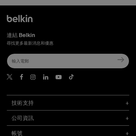
連結 Belkin
尋找更多最新消息和優惠
Belkin Twitter
Belkin Hong Kong Faceboo
Belkin Instagram
Belkin Hong Kong Lin
Belkin Youtube
Belkin TikTok
技術支持
公司資訊
帳號