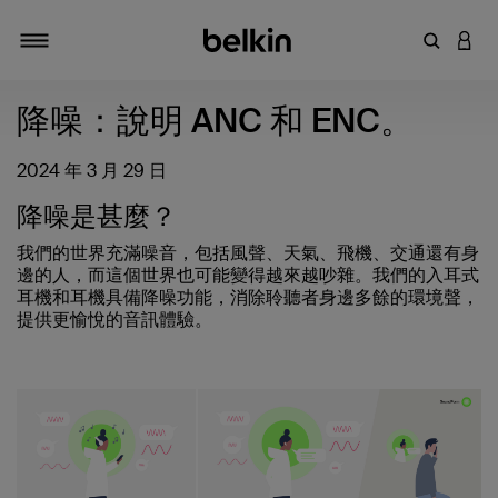
輸入關鍵
登入
切換瀏覽方式
降噪：說明 ANC 和 ENC。
2024 年 3 月 29 日
降噪是甚麼？
我們的世界充滿噪音，包括風聲、天氣、飛機、交通還有身
邊的人，而這個世界也可能變得越來越吵雜。我們的入耳式
耳機和耳機具備降噪功能，消除聆聽者身邊多餘的環境聲，
提供更愉悅的音訊體驗。