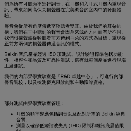
們為所有可聽頻率進行調音，在耳機和入耳式耳機內重現音
訊，帶來如同高保真揚聲器在完美調音的室內中的聆聽體
驗。​
聲音會從所有角度傳遞至聆聽者雙耳。由於我們的耳朵結
構，我們在耳中聽到的聲音會因為來源的方向而有所不同。
我們根據聲波從聆聽者前方傳到耳朵的方式為目標，重現從
正前方兩側的揚聲器傳遞音訊的模式。
Belkin 音訊產品經過 150 項測試。設計驗證標準包括功能
性、相容性和品質及可靠性測試，還有就每個產品進行現場
工廠測試。
我們的內部聲學實驗室是「R&D 卓越中心」，可進行內部
聲音調校，以及檢測麥克風效能和主動降噪資格。
部分測試由聲學實驗室管理：
耳機的頻率響應包括調音以及配對所需的 Belkin 經典
音質。
測量以確保低總諧波失真 (THD) 限制和雜訊底層值限