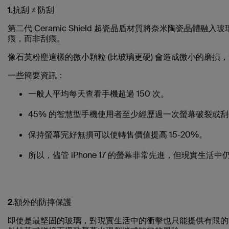
1.抗刮 ≠ 防刮
第二代 Ceramic Shield 超瓷晶盾材質將奈米陶瓷晶
痕，而非刮痕。
像石英粉塵這樣的微小顆粒 (比玻璃更硬) 會造成微小的磨
一些簡要資訊：
一般人平均每天查看手機超過 150 次。
45% 的智慧型手機使用者至少經歷過一次螢幕破裂或
保持螢幕完好無損可以使轉售價值提高 15-20%。
所以，儘管 iPhone 17 的螢幕非常先進，但現實
2.額外的防摔保護
即使是最堅固的玻璃，對現實生活中的衝擊也只能提供有限的