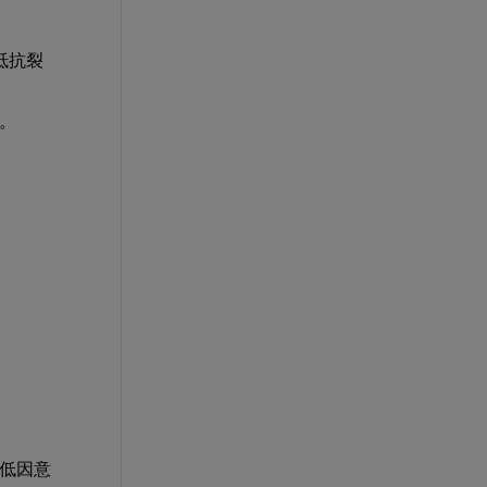
抵抗裂
。
低因意