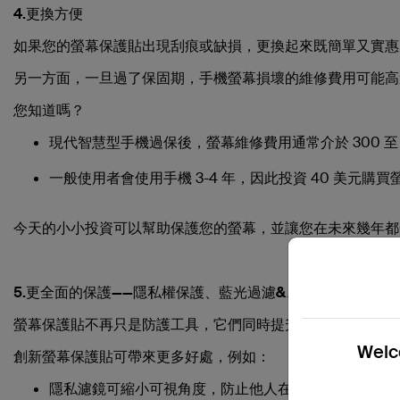
4.更換方便
如果您的螢幕保護貼出現刮痕或缺損，更換起來既簡單又實惠
另一方面，一旦過了保固期，手機螢幕損壞的維修費用可能高
您知道嗎？
現代智慧型手機過保後，螢幕維修費用通常介於 300 至 
一般使用者會使用手機 3-4 年，因此投資 40 美元
今天的小小投資可以幫助保護您的螢幕，並讓您在未來幾年都
5.更全面的保護——隱私權保護、藍光過濾&、眩光控制
螢幕保護貼不再只是防護工具，它們同時提升了您的舒適度、
Welco
創新螢幕保護貼可帶來更多好處，例如：
隱私濾鏡
可縮小可視角度，防止他人在公共場所從側面