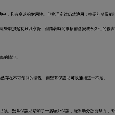
體融入玻璃中，具有卓越的耐用性。但物理定律仍然適用：較硬的材質能
損，這些磨損起初難以察覺，但隨著時間推移卻會變成永久性的傷害
刮傷的情況。
生活中仍然存在不可預測的情況，而螢幕保護貼可以彌補這一不足。
防護。螢幕保護貼增加了一層額外保護，能幫助分散衝擊力，降