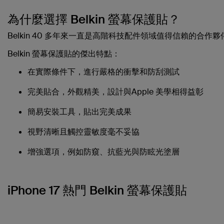
為什麼選擇 Belkin 螢幕保護貼？
Belkin 40 多年來一直是高階科技配件領域值得信賴的合作
Belkin 螢幕保護貼的傑出特點：
在實際條件下，進行嚴格的衝擊和防刮測試
完美貼合，外觀精美
，設計與Apple 美學相得益彰
簡易安裝工具
，貼出完美成果
視野清晰
且觸控靈敏度毫不妥協
增強選項
，例如防窺、抗藍光與防眩光塗層
iPhone 17 熱門 Belkin 螢幕保護貼