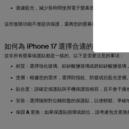
過濾藍光
，減少長時間使用電子螢幕造成的眼睛疲勞。
這些進階功能不僅提供保護，還將您的螢幕保護貼升級為實用配件
如何為 iPhone 17 選擇合適的螢幕保護貼
並非所有螢幕保護貼都是一樣的。以下是需要注意的事項：
材質：
選擇強化玻璃、鋁矽酸鹽玻璃或鋰鋁矽酸鹽玻璃
塗層：
根據您的需求，選擇防指紋、防窺或抗藍光塗層
貼合度：
請確定保護貼與手機保護殼相容，且不會干擾
安裝：
選擇隨附對位輔助盤的保護貼，以便輕鬆、準確
保固 & 更換：
如果保護貼損壞或錯位，請考慮包含更換