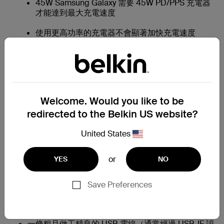
45W Samsung Galaxy 需要 45W PD/PPS 充電器
才能達到最大充電速度
使用更高功率的充電器不會顯著加快充電速度
您的充電器功率應大於或等於手機的最大充電速率
2.充電線長度（與品質）
Welcome. Would you like to be
redirected to the Belkin US website?
充電器附帶的電線（或單獨使用的電線）長度與品質也很重
要。
United States
主要考慮因素：
or
YES
NO
更長的電線讓您在手機插入電源時可以更靈活地使用
手機，或連接更遠的插座
Save Preferences
然而，非常長的電線可能使電壓輕微下降，因此確保
電線品質良好，可以保持電力傳輸
一條粗且做工精良的 USB 電線（通常經過 USB-IF 認