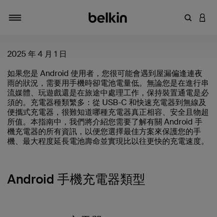
輸入關鍵
登入
切換瀏覽方式
2025 年 4 月 1 日
如果您是 Android 使用者，您很可能會遇到屋漏偏逢連夜
雨的狀況，需要用手機時卻電池電量低。無論您是在進行串
流媒體、玩遊戲還是在旅途中處理工作，保持裝置通電是必
須的。充電器種類繁多：從 USB-C 和快速充電器到無線及
便攜式充電器，很難知道哪種充電器真正相容、安全且物超
所值。本指南中，我們將介紹您需要了解有關 Android 手
機充電器的所有資訊，以便您選擇最佳方案來保護您的手
機、最大程度延長電池壽命並實現比以往更快的充電速度。
Android 手機充電器類型