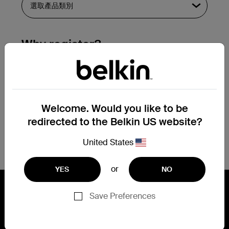
Why register?
Streamline & extend warranty support.
Get a registration confirmation email
within a couple hours of your
Welcome. Would you like to be
submission.
redirected to the Belkin US website?
See the list of your registered products
at the bottom of your account page.
United States
or
YES
NO
Save Preferences
連結 Belkin