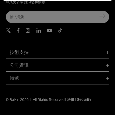
尋找更多最新消息和優惠
Belkin Twitter
Belkin Hong Kong Faceboo
Belkin Instagram
Belkin Hong Kong Lin
Belkin Youtube
Belkin TikTok
技術支持
公司資訊
帳號
© Belkin 2026 | All Rights Reserved |
法律
|
Security