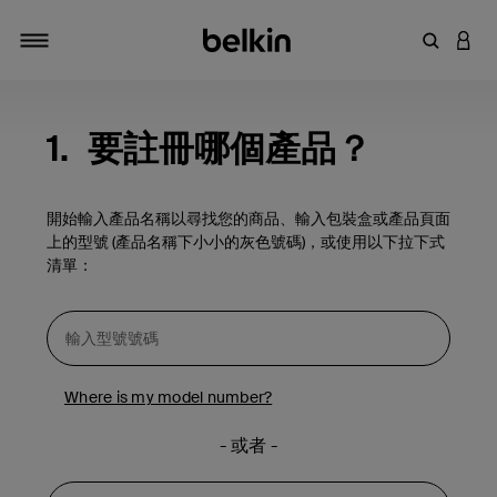
輸入關鍵
登入
切換瀏覽方式
1.
要註冊哪個產品？
開始輸入產品名稱以尋找您的商品、輸入包裝盒或產品頁面
上的型號 (產品名稱下小小的灰色號碼)，或使用以下拉下式
清單：
Where is my model number?
- 或者 -