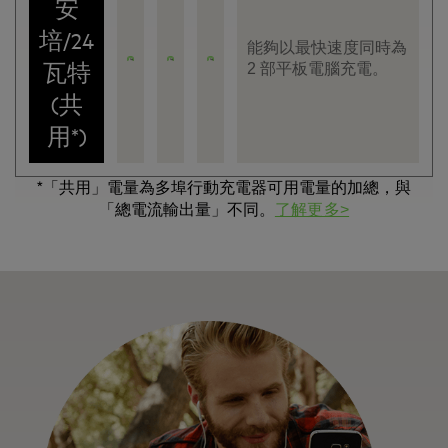
安
培/24
能夠以最快速度同時為
瓦特
2 部平板電腦充電。
(共
用*)
*「共用」電量為多埠行動充電器可用電量的加總，與
「總電流輸出量」不同。
了解更多>