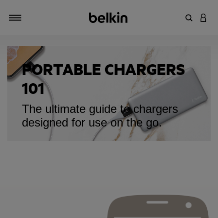
輸入關鍵
登入
切換瀏覽方式
PORTABLE CHARGERS
101
The ultimate guide to chargers
designed for use on the go.