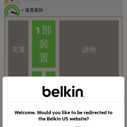
= 速度最快
1 部
裝
充電
說明
置
1 安培 USB 連接埠可以為
1 安
智能手機或平板電腦充
培/5
電，但即使電池電量足以
為智能手機充電多次，其
瓦特
Welcome. Would you like to be redirected to
速度亦較慢。
the Belkin US website?