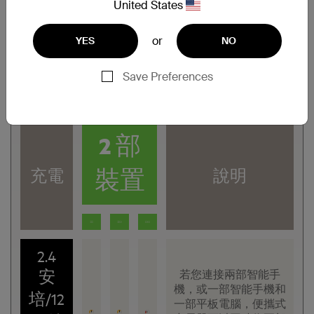
2.4
United States
安
可以智能手機的最快速度
為大部分智能手機充電。
or
YES
NO
培/12
這稱為「最佳充電」。
瓦特
Save Preferences
2 部
裝置
充電
說明
2.4
安
若您連接兩部智能手
機，或一部智能手機和
培/12
一部平板電腦，便攜式