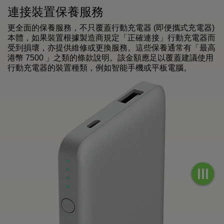
連接裝置保養服務
更全面的保養服務，不只覆蓋行動充電器 (即便攜式充電器)
本體，如果裝置根據製造商規定「正確連接」行動充電器而
受到損壞，亦提供維修或更換服務。這些保養通常有「最高
港幣 7500 」之類的條款說明。該金額應足以覆蓋建議使用
行動充電器的裝置種類，例如智能手機或平板電腦。
Toggle