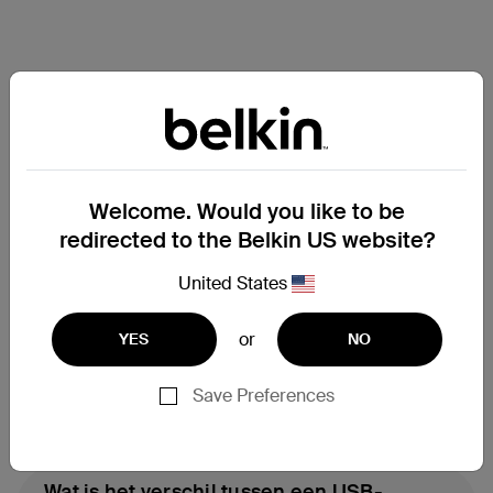
Price:
Price:
Veelgestelde vragen
Welcome. Would you like to be
over USB-C-laders
redirected to the Belkin US website?
United States
Wat is een USB-C-lader?
or
YES
NO
Save Preferences
Wat is USB-C-laden?
Wat is het verschil tussen een USB-