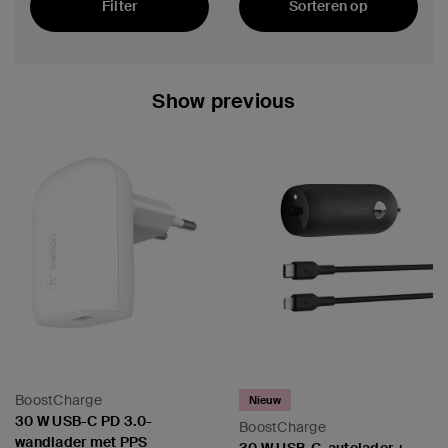
Filter
Sorteren op
Uitgelicht
Show previous
BoostCharge
Nieuw
30 W USB-C PD 3.0-
BoostCharge
wandlader met PPS
30 W USB-C-autolader +