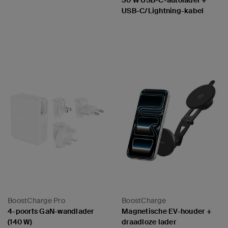
USB-C/Lightning-kabel
Price:
Price:
BoostCharge Pro
BoostCharge
4-poorts GaN-wandlader
Magnetische EV-houder +
(140 W)
draadloze lader