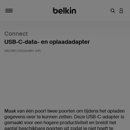
Zoekterm 
INLO
Navigatie
Connect
USB-C-data- en oplaadadapter
SKU:
WCZ002dsWH-APL
Klantwaardering: 4,1/5
Maak van één poort twee poorten om tijdens het opladen
gegevens over te kunnen zetten. Deze USB-C-adapter is
gemaakt voor een hogere productiviteit en breidt het
aantal beschikbare poorten uit zodat je niet hoeft te