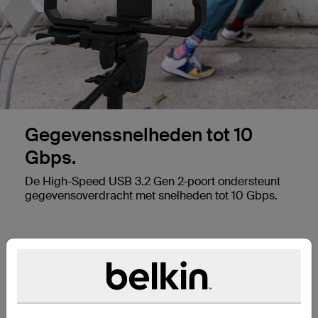
Gegevenssnelheden tot 10
Gbps.
De High-Speed USB 3.2 Gen 2-poort ondersteunt
gegevensoverdracht met snelheden tot 10 Gbps.
Passthrough opladen tot 100
W.
Ondersteunt passthrough opladen met 100 W via
de dedicated PD-oplaadpoort.