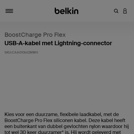
Zoekterm 
INLO
Navigatie
BoostCharge Pro Flex
USB-A-kabel met Lightning-connector
SKU:
CAA010bt2MWH
Klantwaardering: 5/5
Kies voor een duurzame, flexibele laadkabel, met de
BoostCharge Pro Flex siliconen kabel. Deze kabel heeft
een buitenkant van dubbel gevlochten nylon waardoor hij
tot wel 30 keer duurzamer* is. Hij wordt geleverd met