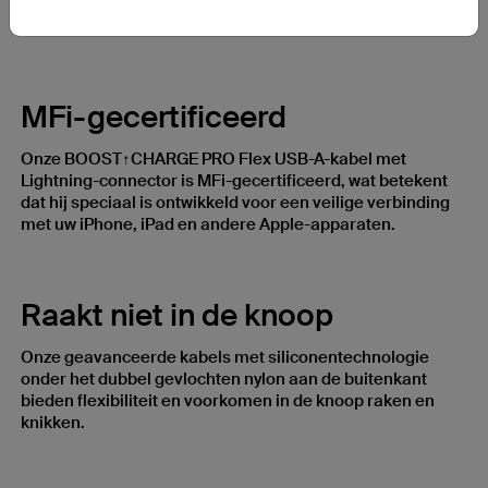
verzekerd bent dat ze lang meegaan en niet slijten of
knikken.
MFi-gecertificeerd
Onze BOOST↑CHARGE PRO Flex USB-A-kabel met
Lightning-connector is MFi-gecertificeerd, wat betekent
dat hij speciaal is ontwikkeld voor een veilige verbinding
met uw iPhone, iPad en andere Apple-apparaten.
Raakt niet in de knoop
Onze geavanceerde kabels met siliconentechnologie
onder het dubbel gevlochten nylon aan de buitenkant
bieden flexibiliteit en voorkomen in de knoop raken en
knikken.