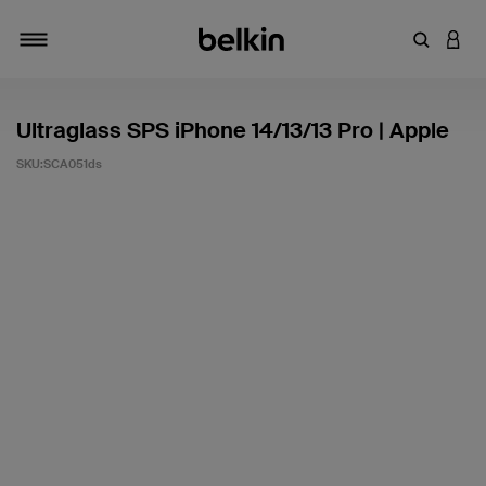
Zoekterm 
INLO
Navigatie
Ultraglass SPS iPhone 14/13/13 Pro | Apple
SKU:
SCA051ds
Klantwaardering: 4,1/5