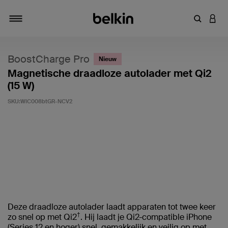
Zoekterm 
INLO
Navigatie
BoostCharge Pro
Nieuw
Magnetische draadloze autolader met Qi2
(15 W)
SKU:
WIC008btGR-NCV2
Klantwaardering: 4,3/5
Deze draadloze autolader laadt apparaten tot twee keer
†
zo snel op met Qi2
. Hij laadt je Qi2-compatible iPhone
(Series 12 en hoger) snel, gemakkelijk en veilig op met