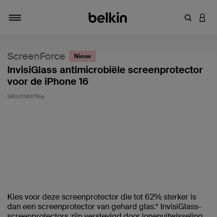
Zoekterm 
INLO
Navigatie
ScreenForce
Nieuw
InvisiGlass antimicrobiële screenprotector
voor de iPhone 16
SKU:
OVA171hq
Klantwaardering: 3,1/5
Kies voor deze screenprotector die tot 62% sterker is
dan een screenprotector van gehard glas.* InvisiGlass-
screenprotectors zijn verstevigd door ionenuitwisseling.