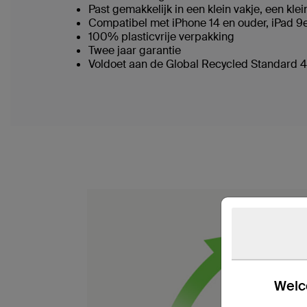
Past gemakkelijk in een klein vakje, een k
Compatibel met iPhone 14 en ouder, iPad 9
100% plasticvrije verpakking
Twee jaar garantie
Voldoet aan de Global Recycled Standard 4.
Welco