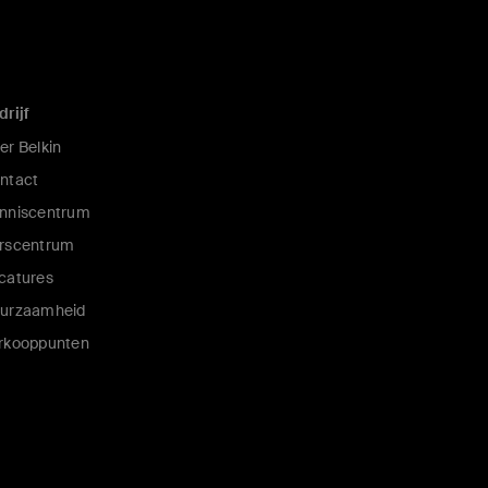
drijf
er Belkin
ntact
nniscentrum
rscentrum
catures
urzaamheid
rkooppunten