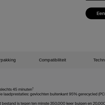
geselectee
Een
rpakking
Compatibiliteit
Techn
†
 slechts 45 minuten
de laadprestaties: gevlochten buitenkant 95% gerecycled (PCR
 bestand is tegen ten minste 350.000 keer buigen en 20.000