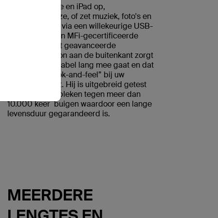
Laad uw iPhone en iPad op,
synchroniseer ze, of zet muziek, foto's en
gegevens over via een willekeurige USB-
A-poort met een MFi-gecertificeerde
verbinding. Het geavanceerde
gevlochten nylon aan de buitenkant zorgt
ervoor dat de kabel lang mee gaat en dat
hij ook qua “look-and-feel” bij uw
apparaten past. Hij is uitgebreid getest
en bestand gebleken tegen meer dan
*
10.000 keer
buigen waardoor een lange
levensduur gegarandeerd is.
MEERDERE
LENGTES EN