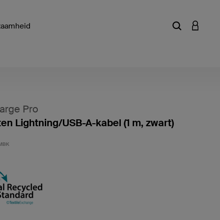
zaamheid
Zoekterm of a
INLOGG
arge Pro
en Lightning/USB-A-kabel (1 m, zwart)
Klantwa
MBK