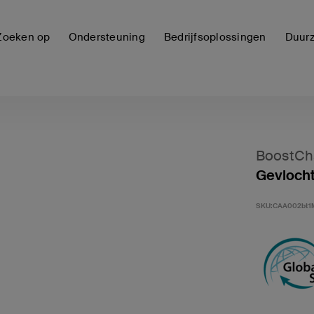
Zoeken op
Ondersteuning
Bedrijfsoplossingen
Duur
BoostCh
Gevlocht
SKU:
CAA002bt1