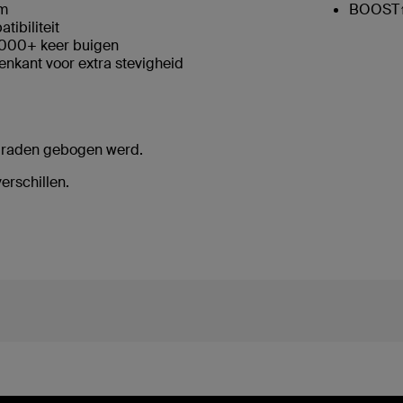
cm
BOOST↑
tibiliteit
0.000+ keer buigen
nkant voor extra stevigheid
 graden gebogen werd.
erschillen.