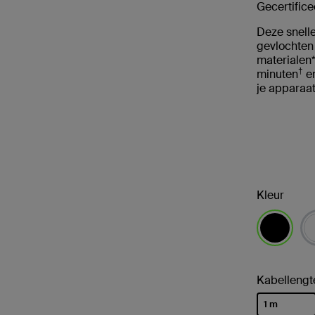
Gecertifice
Deze snell
gevlochten
materialen*
†
minuten
en
je apparaat
Kleur
geselectee
Kabellengt
1 m