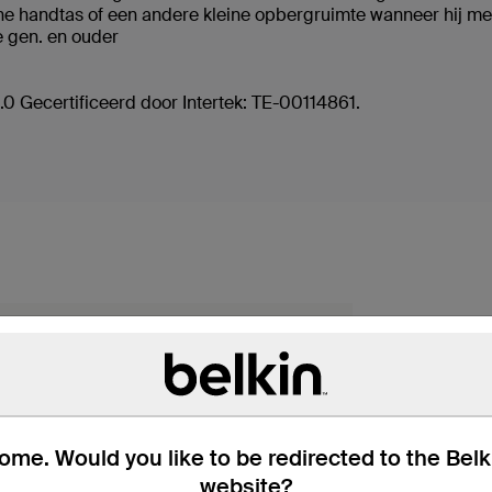
leine handtas of een andere kleine opbergruimte wanneer hij 
e gen. en ouder
0 Gecertificeerd door Intertek: TE-00114861.
me. Would you like to be redirected to the Bel
website?