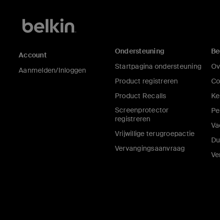
Ondersteuning
Be
Account
Startpagina ondersteuning
Ov
Aanmelden/Inloggen
Product registreren
Co
Product Recalls
Ke
Screenprotector
Pe
registreren
Va
Vrijwillige terugroepactie
Du
Vervangingsaanvraag
Ve