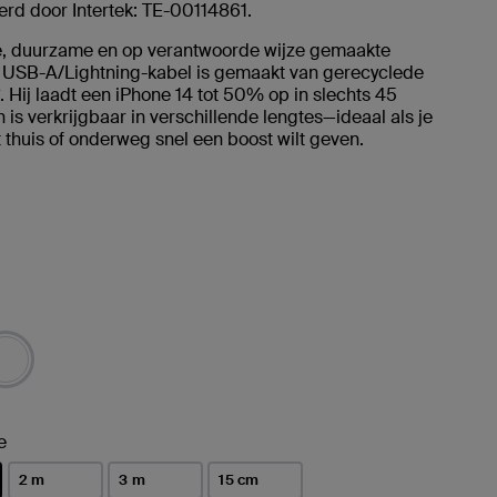
erd door Intertek: TE-00114861.
e, duurzame en op verantwoorde wijze gemaakte
 USB-A/Lightning-kabel is gemaakt van gerecyclede
. Hij laadt een iPhone 14 tot 50% op in slechts 45
 is verkrijgbaar in verschillende lengtes—ideaal als je
 thuis of onderweg snel een boost wilt geven.
rd
e
2 m
3 m
15 cm