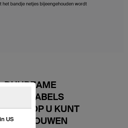
met het bandje netjes bijeengehouden wordt
DUURZAME
LAADKABELS
WAAROP U KUNT
VERTROUWEN
kin US