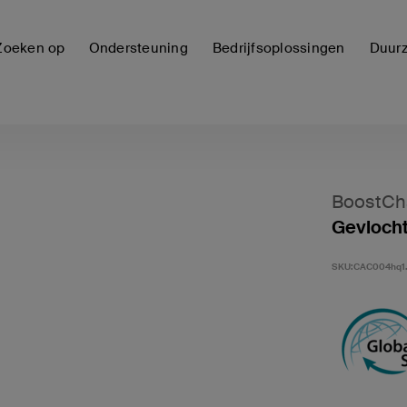
Zoeken op
Ondersteuning
Bedrijfsoplossingen
Duur
BoostCh
Gevloch
SKU:
CAC004hq1