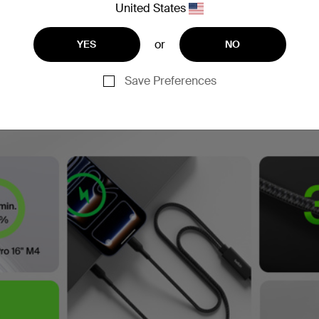
United States
or
YES
NO
Save Preferences