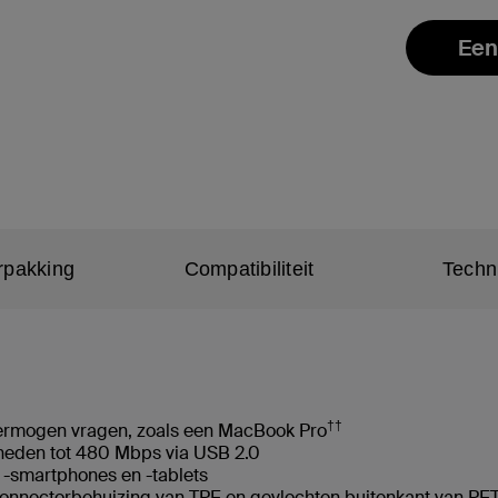
Een
rpakking
Compatibiliteit
Techn
††
 vermogen vragen, zoals een MacBook Pro
heden tot 480 Mbps via USB 2.0
 -smartphones en -tablets
nnectorbehuizing van TPE en gevlochten buitenkant van PET