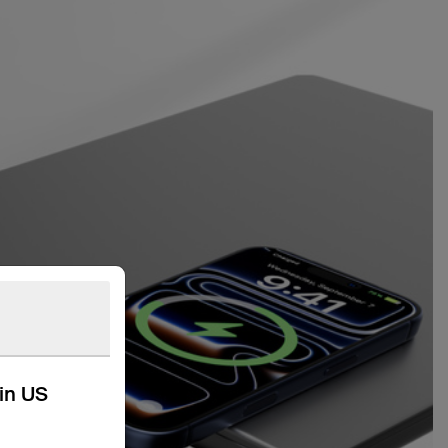
kin US