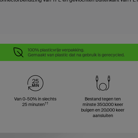
100% plasticvrije verpakking.
Gemaakt van plastic dat na gebruik is gerecycled.
Van 0-50% in slechts
Bestand tegen ten
††
25 minuten
minste 350.000 keer
buigen en 20.000 keer
aansluiten