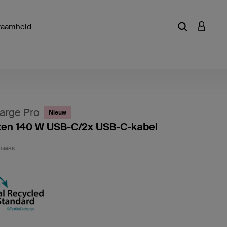
zaamheid
Zoekterm of a
INLOGG
arge Pro
Nieuw
ten 140 W USB-C/2x USB-C-kabel
Klantwa
.5MBK