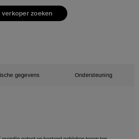
 verkoper zoeken
ische gegevens
Ondersteuning
 grondig getest en bestand gebleken tegen ten