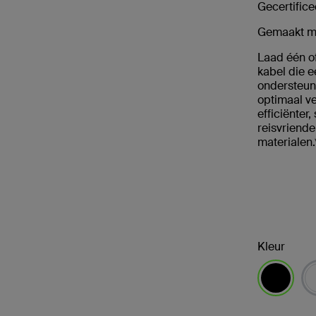
Gecertifice
Gemaakt me
Laad één of
kabel die 
ondersteun
optimaal v
efficiënter
reisvriende
materialen
Kleur
geselectee