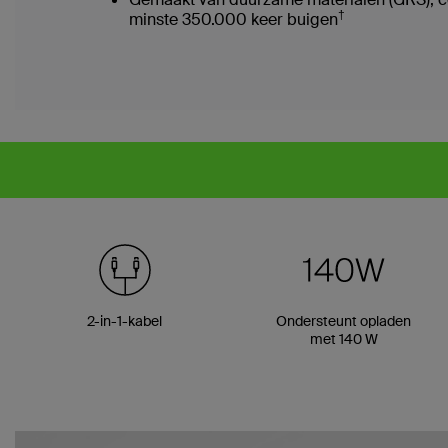
†
minste 350.000 keer buigen
2-in-1-kabel
Ondersteunt opladen
met 140 W