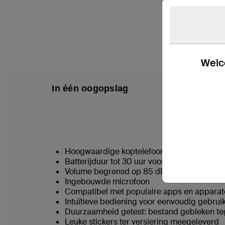
Welco
In één oogopslag
Inhou
Hoogwaardige koptelefoon, ontworpen voo
Batterijduur tot 30 uur voor onafgebroken l
Volume begrensd op 85 dB ter beschermin
Ingebouwde microfoon
Compatibel met populaire apps en apparat
Intuïtieve bediening voor eenvoudig gebrui
Duurzaamheid getest: bestand gebleken te
Leuke stickers ter versiering meegeleverd