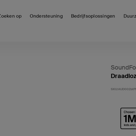
Zoeken op
Ondersteuning
Bedrijfsoplossingen
Duur
SoundFo
Draadloz
SKU:
AUD002btP