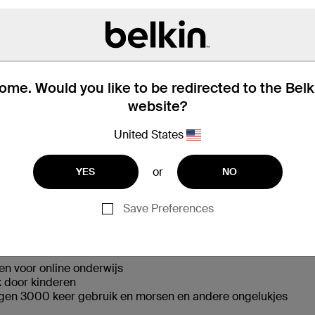
me. Would you like to be redirected to the Bel
website?
d van de verpakking
Compatibiliteit
United States
or
YES
NO
Save Preferences
r kinderen
uisterplezier
g van het gehoor
en voor online onderwijs
k door kinderen
gen 3000 keer gebruik en morsen en andere ongelukjes