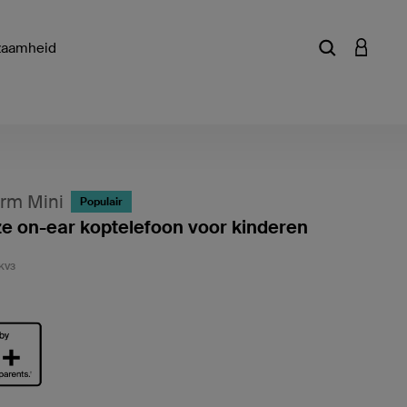
zaamheid
Zoekterm of a
INLOGG
rm Mini
Populair
e on-ear koptelefoon voor kinderen
Klantwa
KV3