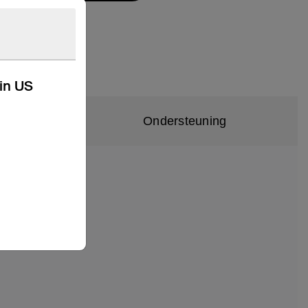
kin US
Ondersteuning