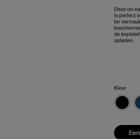
Deze on-ear
is perfect 
ter vermaa
beschermen
de koptelef
opladen.
Kleur
Een