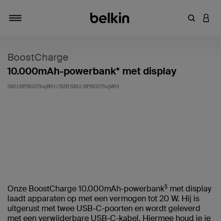
Zoekterm 
INLO
Navigatie
BoostCharge
10.000mAh-powerbank* met display
SKU:BPB027hqWH / B2B SKU:
BPB027hqWH
Klantwaardering: 3,2/5
§
Onze BoostCharge 10.000mAh-powerbank
met display
laadt apparaten op met een vermogen tot 20 W. Hij is
uitgerust met twee USB-C-poorten en wordt geleverd
met een verwijderbare USB-C-kabel. Hiermee houd je je