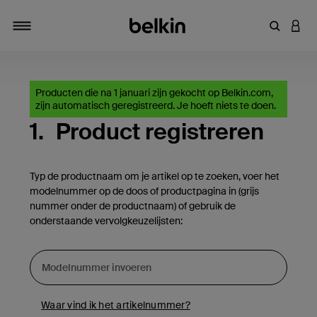
Zoekterm 
INLO
Navigatie
Producten die na 1 januari zijn gekocht op Belkin.com,
zijn automatisch geregistreerd. Je hoeft niets te doen.
1.
Product registreren
Typ de productnaam om je artikel op te zoeken, voer het
modelnummer op de doos of productpagina in (grijs
nummer onder de productnaam) of gebruik de
onderstaande vervolgkeuzelijsten:
Waar vind ik het artikelnummer?