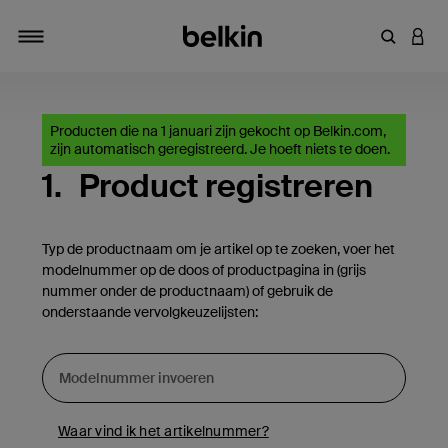
Zoekterm 
INLO
Navigatie
Producten die na 1 januari zijn gekocht op Belkin.com,
zijn automatisch geregistreerd. Je hoeft niets te doen.
1.
Product registreren
Typ de productnaam om je artikel op te zoeken, voer het
modelnummer op de doos of productpagina in (grijs
nummer onder de productnaam) of gebruik de
onderstaande vervolgkeuzelijsten:
Waar vind ik het artikelnummer?