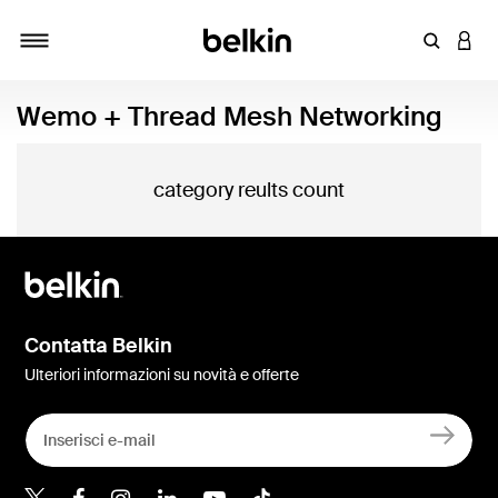
Inserisci 
ACCE
Attiva/Disattiva navigazione
Wemo + Thread Mesh Networking
category reults count
Contatta Belkin
Ulteriori informazioni su novità e offerte
Belkin Twitter
Belkin Facebook
Belkin Instagram
Belkin LinkedIn
Belkin Youtube
Belkin TikTok