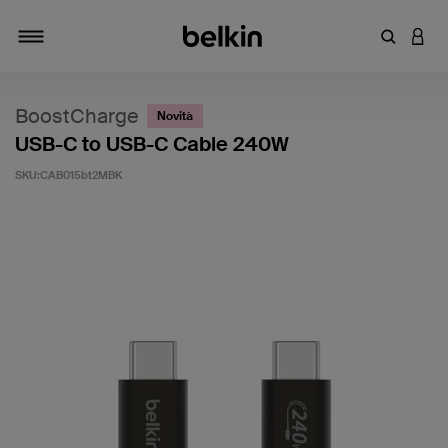
Inserisci 
ACCE
Attiva/Disattiva navigazione
BoostCharge
Novità
USB-C to USB-C Cable 240W
SKU:
CAB015bt2MBK
5 di 5 - Valutazione clienti