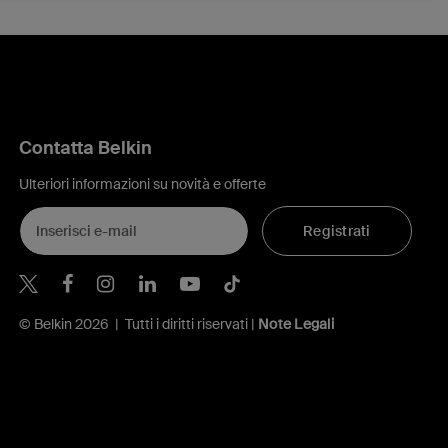
Contatta Belkin
Ulteriori informazioni su novità e offerte
Registrati
Belkin Twitter
Belkin Facebook
Belkin Instagram
Belkin LinkedIn
Belkin Youtube
Belkin TikTok
© Belkin 2026 | Tutti i diritti riservati |
Note Legali