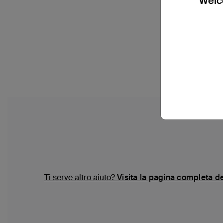
Welco
Ti serve altro aiuto?
Visita la pagina completa d