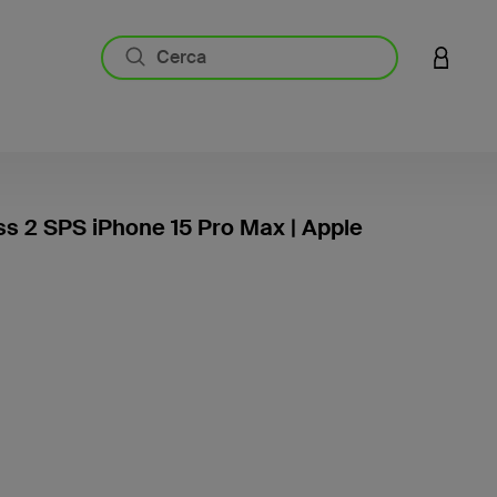
ACCESS
ss 2 SPS iPhone 15 Pro Max | Apple
5 di 5 -