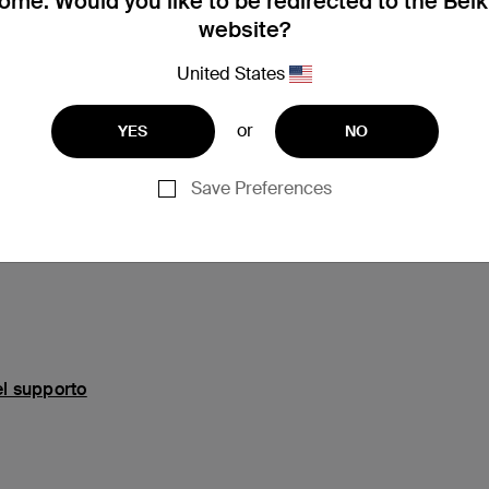
me. Would you like to be redirected to the Bel
website?
United States
or
YES
NO
Save Preferences
Assistenza
el supporto