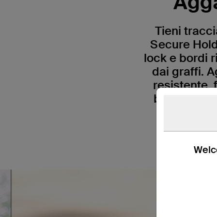
Agga
Tieni tracci
Secure Hold
lock e bordi 
dai graffi. 
resistente, 
bianco, ros
mantenendo
Welco