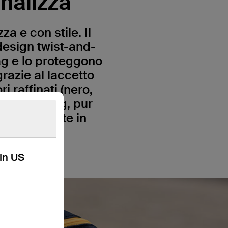
nalizza
za e con stile. Il
design twist-and-
Tag e lo proteggono
grazie al laccetto
i raffinati (nero,
l tuo AirTag, pur
ersonalizzate in
kin US