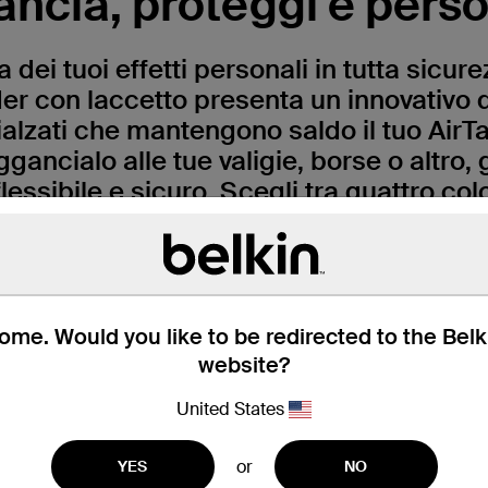
ncia, proteggi e perso
a dei tuoi effetti personali in tutta sicurez
er con laccetto presenta un innovativo 
rialzati che mantengono saldo il tuo Air
Aggancialo alle tue valigie, borse o altro, 
flessibile e sicuro. Scegli tra quattro color
a e blu), che si abbinano perfettamente a
 il suo design elegante e le incisioni p
piena vista.
me. Would you like to be redirected to the Bel
website?
United States
or
YES
NO