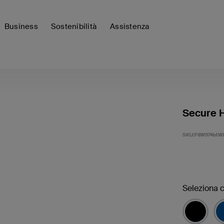
Business
Sostenibilità
Assistenza
Secure H
SKU:
F8W974btW
Seleziona c