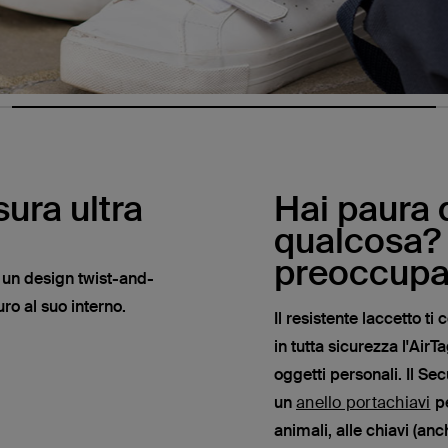
ura ultra
Hai paura 
qualcosa?
preoccupar
 un design twist-and-
uro al suo interno.
Il resistente laccetto t
in tutta sicurezza l'AirTa
oggetti personali. Il Se
un
anello portachiavi
pe
animali, alle chiavi (anc