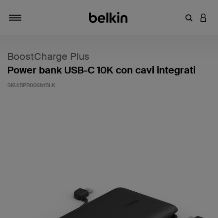
Inserisci 
ACCE
Attiva/Disattiva navigazione
BoostCharge Plus
Power bank USB-C 10K con cavi integrati
SKU:
BPB006btBLK
4,4 di 5 - Valutazione clienti