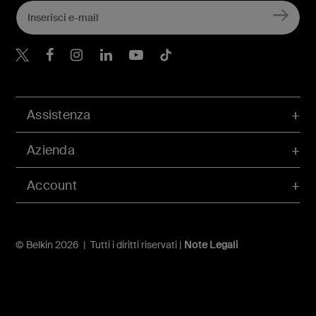
Belkin Twitter
Belkin Facebook
Belkin Instagram
Belkin LinkedIn
Belkin Youtube
Belkin TikTok
Assistenza
Azienda
Account
© Belkin 2026 | Tutti i diritti riservati |
Note Legali