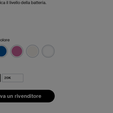
ca il livello della batteria.
olore
/i
20K
/i
va un rivenditore