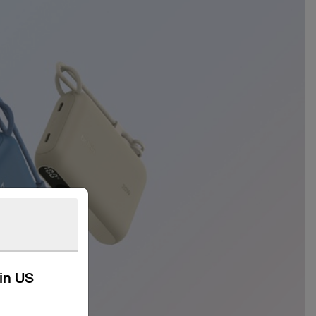
kin US