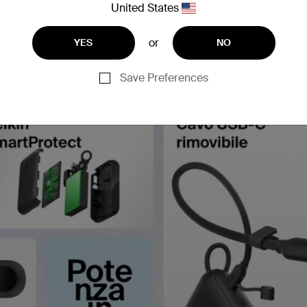
United States
or
YES
NO
Save Preferences