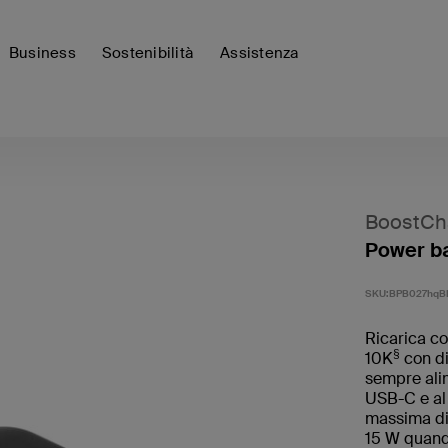
Business
Sostenibilità
Assistenza
BoostCh
Power ba
SKU:BPB027hqBK
Ricarica co
§
10K
con di
sempre alim
USB-C e al
massima di 
15 W quando