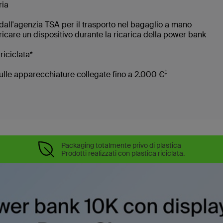
ria
dall'agenzia TSA per il trasporto nel bagaglio a mano
ricare un dispositivo durante la ricarica della power bank
riciclata*
‡
sulle apparecchiature collegate fino a 2.000 €
Packaging totalmente privo di plastica
Prodotti realizzati con plastica riciclata.