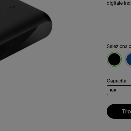
digitale indi
Seleziona c
selezionato
Capacità
10K
selezionato
Tro