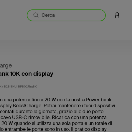
ACCESS
arge
nk 10K con display
3,4 di 5
 / B2B SKU:
BPB027hqBK
n una potenza fino a 20 W con la nostra Power bank
splay BoostCharge. Potrai mantenere i tuoi dispositivi
entati durante la giornata, grazie alle due porte
 cavo USB-C rimovibile. Ricarica con una potenza
20 W quando si utilizza una sola porta e un totale di
 entrambe le porte sono in uso. Il pratico display