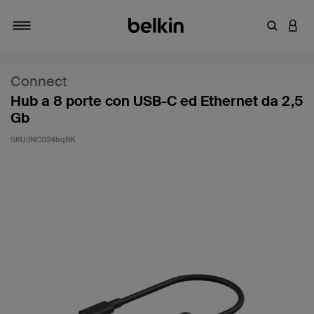
Inserisci 
ACCE
Attiva/Disattiva navigazione
Connect
Hub a 8 porte con USB-C ed Ethernet da 2,5
Gb
SKU:
INC024hqBK
3,7 di 5 - Valutazione clienti