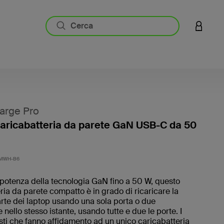
ACCESS
arge Pro
aricabatteria da parete GaN USB-C da 50
3,1 di 5
MWH-B6
 potenza della tecnologia GaN fino a 50 W, questo
ria da parete compatto è in grado di ricaricare la
te dei laptop usando una sola porta o due
nello stesso istante, usando tutte e due le porte. I
sti che fanno affidamento ad un unico caricabatteria