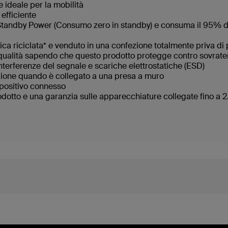
 ideale per la mobilità
 efficiente
ro Standby Power (Consumo zero in standby) e consuma il 95%
stica riciclata* e venduto in una confezione totalmente priva di 
qualità sapendo che questo prodotto protegge contro sovratens
nterferenze del segnale e scariche elettrostatiche (ESD)
izione quando è collegato a una presa a muro
ispositivo connesso
rodotto e una garanzia sulle apparecchiature collegate fino a 