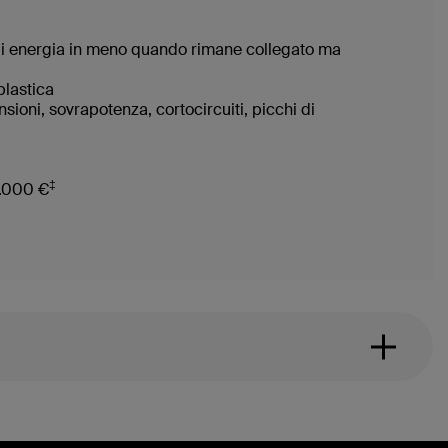
 di energia in meno quando rimane collegato ma
plastica
ioni, sovrapotenza, cortocircuiti, picchi di
‡
2.000 €