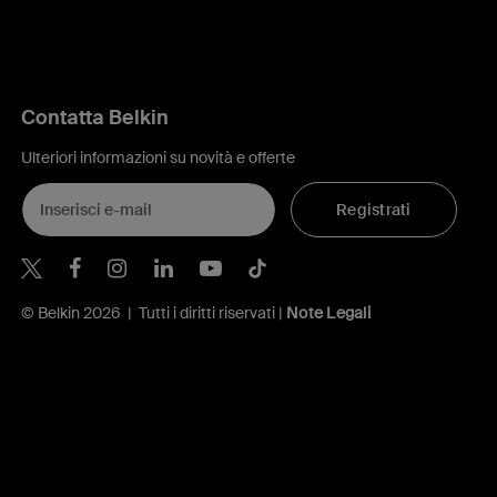
Contatta Belkin
Ulteriori informazioni su novità e offerte
Registrati
Belkin Twitter
Belkin Facebook
Belkin Instagram
Belkin LinkedIn
Belkin Youtube
Belkin TikTok
© Belkin 2026 | Tutti i diritti riservati |
Note Legali