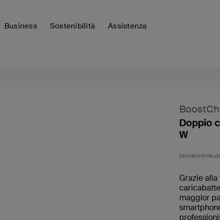
Business
Sostenibilità
Assistenza
BoostCh
Doppio c
W
SKU:
WCH019kq1
Grazie alla
caricabatte
maggior par
smartphone 
professioni