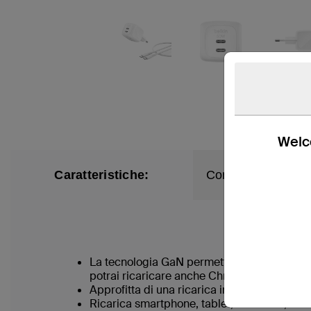
Welco
Caratteristiche:
Contenuto della c
La tecnologia GaN permette di ricaricare r
potrai ricaricare anche Chromebook, iPad A
Approfitta di una ricarica in mobilità con 
Ricarica smartphone, tablet, auricolari, sm