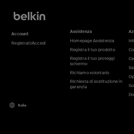
Assistenza
Az
Account
Homepage Assistenza
In
Registrati/Accedi
Registra il tuo prodotto
Co
Registra il tuo proteggi
Ce
schermo
Sa
Richiamo volontario
Op
Richiesta di sostituzione in
So
garanzia
Do
Italia