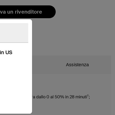
va un rivenditore
kin US
ifiche tecniche
Assistenza
†
 Samsung S25 Ultra dallo 0 al 50% in 28 minuti
;