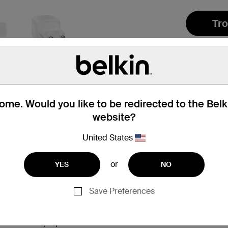
Tro
me. Would you like to be redirected to the Bel
website?
onfezione
Compatibilità
Spec
United States
or
YES
NO
Save Preferences
apidamente un iPhone 16 Pro dallo 0 al 50% in 27 minuti e un
ir 13 e MacBook Air 13
due porte USB-C
artwatch e laptop