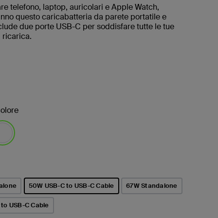
are telefono, laptop, auricolari e Apple Watch,
no questo caricabatteria da parete portatile e
clude due porte USB-C per soddisfare tutte le tue
 ricarica.
olore
ezionato/i
alone
50W USB-C to USB-C Cable
67W Standalone
selezionato/i
to USB-C Cable