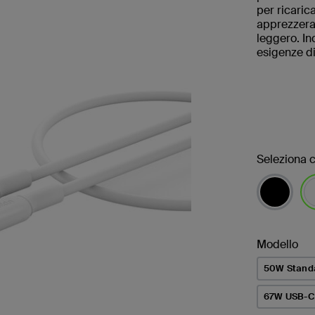
per ricaric
apprezzeran
leggero. In
esigenze di
Seleziona c
sel
Modello
50W Stand
67W USB-C 