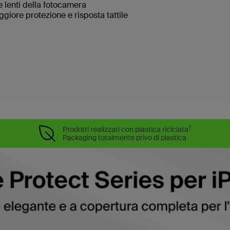
e lenti della fotocamera
ggiore protezione e risposta tattile
e
†
Prodotti realizzati con plastica riciclata
Packaging totalmente privo di plastica