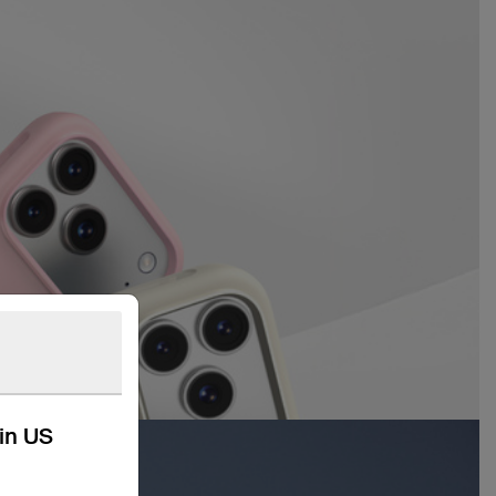
kin US