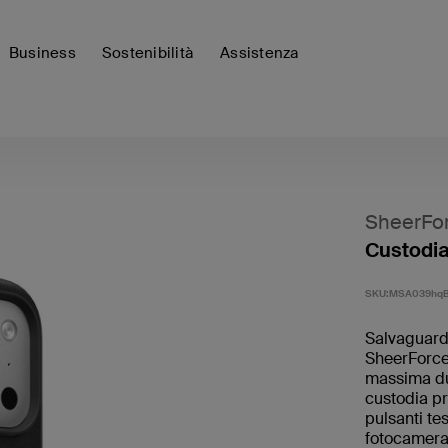
Business
Sostenibilità
Assistenza
SheerFo
Custodia
SKU:
MSA039hq
Salvaguarda
SheerForce 
massima dur
custodia pr
pulsanti tes
fotocamera 