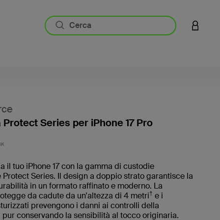
ACCESS
rce
 Protect Series per iPhone 17 Pro
5 di 5 -
BK
 il tuo iPhone 17 con la gamma di custodie
Protect Series. Il design a doppio strato garantisce la
abilità in un formato raffinato e moderno. La
†
otegge da cadute da un'altezza di 4 metri
e i
turizzati prevengono i danni ai controlli della
pur conservando la sensibilità al tocco originaria.