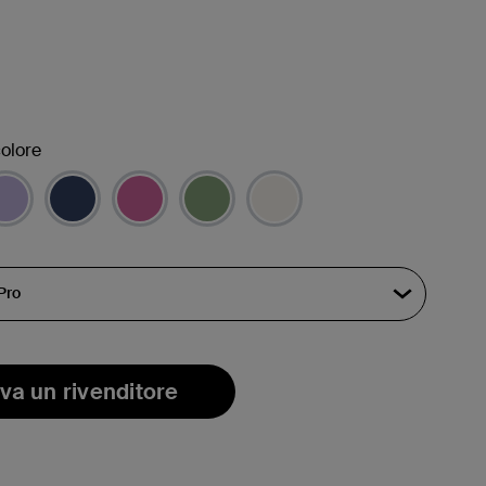
olore
/i
va un rivenditore