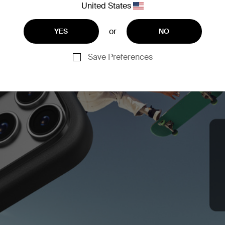
United States
or
YES
NO
Save Preferences