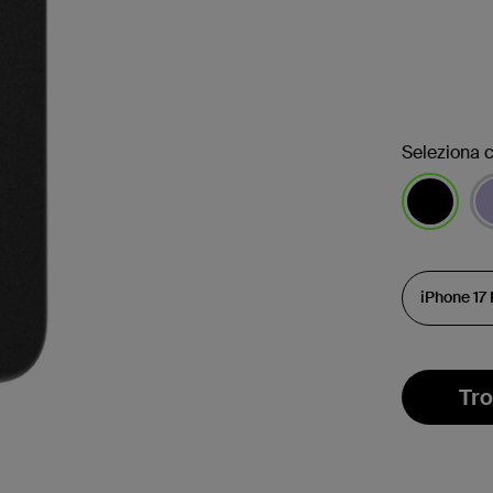
Seleziona c
selezionato
Tro