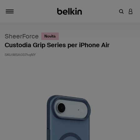
Inserisci 
ACCE
Attiva/Disattiva navigazione
SheerForce
Novità
Custodia Grip Series per iPhone Air
SKU:
MSA037hqNY
4,4 di 5 - Valutazione clienti