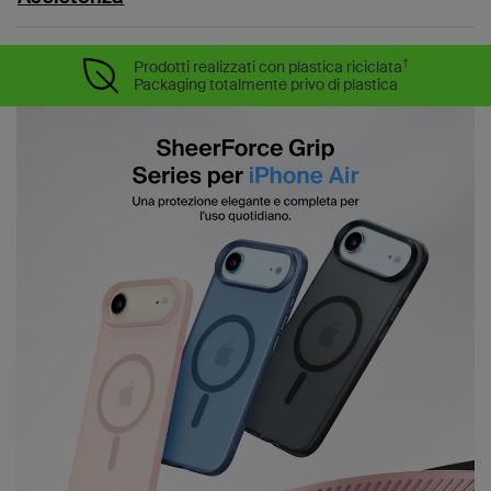
†
Prodotti realizzati con plastica riciclata
Packaging totalmente privo di plastica