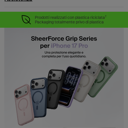
†
Prodotti realizzati con plastica riciclata
Packaging totalmente privo di plastica