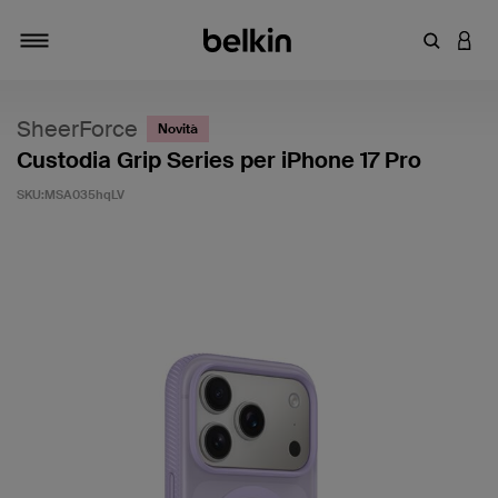
Inserisci 
ACCE
Attiva/Disattiva navigazione
SheerForce
Novità
Custodia Grip Series per iPhone 17 Pro
SKU:
MSA035hqLV
3,7 di 5 - Valutazione clienti